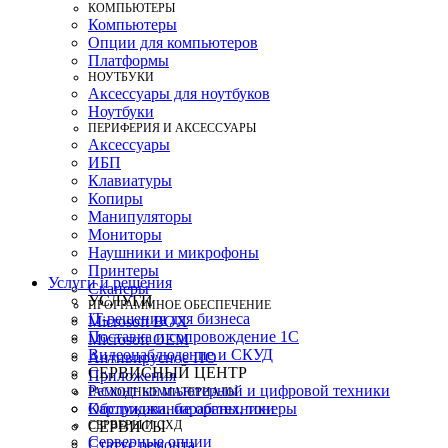
КОМПЬЮТЕРЫ
Компьютеры
Опции для компьютеров
Платформы
НОУТБУКИ
Аксессуары для ноутбуков
Ноутбуки
ПЕРИФЕРИЯ И АКСЕССУАРЫ
Аксессуары
ИБП
Клавиатуры
Копиры
Манипуляторы
Мониторы
Наушники и микрофоны
Принтеры
Услуги и решения
Сканеры
УСЛУГИ
ПРОГРАММНОЕ ОБЕСПЕЧЕНИЕ
IT-решения для бизнеса
Microsoft BOX
Поставка и сопровождение 1C
Microsoft OEM
Видеонаблюдение и СКУД
Антивирусное ПО
СЕРВИСНЫЙ ЦЕНТР
Приложения
Ремонт компьютерной и цифровой техники
РАСХОДНЫЕ МАТЕРИАЛЫ
Картриджи, барабаны, тонеры
Обслуживание оргтехники
СЕРВЕРЫ И СХД
СЕРВИСЫ
Серверные опции
Статус ремонта