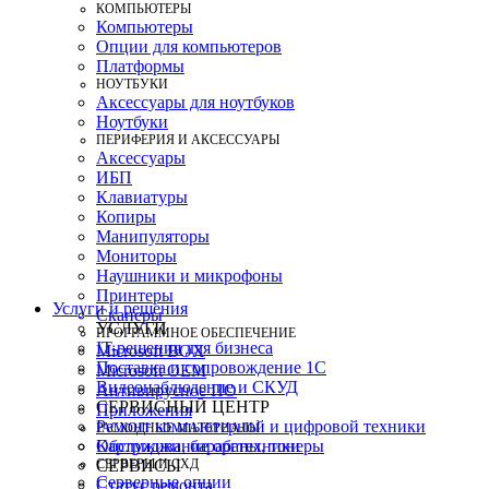
КОМПЬЮТЕРЫ
Компьютеры
Опции для компьютеров
Платформы
НОУТБУКИ
Аксессуары для ноутбуков
Ноутбуки
ПЕРИФЕРИЯ И АКСЕССУАРЫ
Аксессуары
ИБП
Клавиатуры
Копиры
Манипуляторы
Мониторы
Наушники и микрофоны
Принтеры
Услуги и решения
Сканеры
УСЛУГИ
ПРОГРАММНОЕ ОБЕСПЕЧЕНИЕ
IT-решения для бизнеса
Microsoft BOX
Поставка и сопровождение 1C
Microsoft OEM
Видеонаблюдение и СКУД
Антивирусное ПО
СЕРВИСНЫЙ ЦЕНТР
Приложения
Ремонт компьютерной и цифровой техники
РАСХОДНЫЕ МАТЕРИАЛЫ
Картриджи, барабаны, тонеры
Обслуживание оргтехники
СЕРВЕРЫ И СХД
СЕРВИСЫ
Серверные опции
Статус ремонта