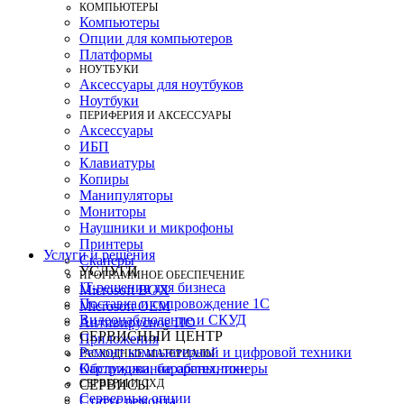
КОМПЬЮТЕРЫ
Компьютеры
Опции для компьютеров
Платформы
НОУТБУКИ
Аксессуары для ноутбуков
Ноутбуки
ПЕРИФЕРИЯ И АКСЕССУАРЫ
Аксессуары
ИБП
Клавиатуры
Копиры
Манипуляторы
Мониторы
Наушники и микрофоны
Принтеры
Услуги и решения
Сканеры
УСЛУГИ
ПРОГРАММНОЕ ОБЕСПЕЧЕНИЕ
IT-решения для бизнеса
Microsoft BOX
Поставка и сопровождение 1C
Microsoft OEM
Видеонаблюдение и СКУД
Антивирусное ПО
СЕРВИСНЫЙ ЦЕНТР
Приложения
Ремонт компьютерной и цифровой техники
РАСХОДНЫЕ МАТЕРИАЛЫ
Картриджи, барабаны, тонеры
Обслуживание оргтехники
СЕРВЕРЫ И СХД
СЕРВИСЫ
Серверные опции
Статус ремонта