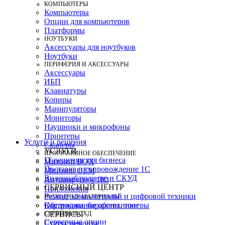
КОМПЬЮТЕРЫ
Компьютеры
Опции для компьютеров
Платформы
НОУТБУКИ
Аксессуары для ноутбуков
Ноутбуки
ПЕРИФЕРИЯ И АКСЕССУАРЫ
Аксессуары
ИБП
Клавиатуры
Копиры
Манипуляторы
Мониторы
Наушники и микрофоны
Принтеры
Услуги и решения
Сканеры
УСЛУГИ
ПРОГРАММНОЕ ОБЕСПЕЧЕНИЕ
IT-решения для бизнеса
Microsoft BOX
Поставка и сопровождение 1C
Microsoft OEM
Видеонаблюдение и СКУД
Антивирусное ПО
СЕРВИСНЫЙ ЦЕНТР
Приложения
Ремонт компьютерной и цифровой техники
РАСХОДНЫЕ МАТЕРИАЛЫ
Картриджи, барабаны, тонеры
Обслуживание оргтехники
СЕРВЕРЫ И СХД
СЕРВИСЫ
Серверные опции
Статус ремонта