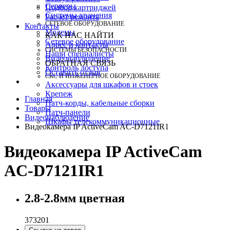
Серверы
Подбор картриджей
Системы хранения
Расчет ремонта
СЕТЕВОЕ ОБОРУДОВАНИЕ
Контакты
Модемы
КАК НАС НАЙТИ
Сетевое оборудование
Адрес и контакты
СИСТЕМЫ БЕЗОПАСНОСТИ
Наши специалисты
Видеонаблюдение
ОБРАТНАЯ СВЯЗЬ
Контроль доступа
Оставить отзыв
СКС И ИНЖЕНЕРНОЕ ОБОРУДОВАНИЕ
Аксессуары для шкафов и стоек
Крепеж
Главная
Патч-корды, кабельные сборки
Товары
Патч-панели
Видеонаблюдение
Шкафы телекоммуникационные
Видеокамера IP ActiveCam AC-D7121IR1
Видеокамера IP ActiveCam
AC-D7121IR1
2.8-2.8мм цветная
373201