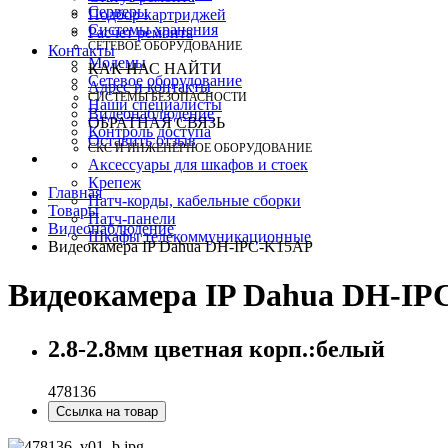
Серверы
Подбор картриджей
Системы хранения
Расчет ремонта
СЕТЕВОЕ ОБОРУДОВАНИЕ
Контакты
Модемы
КАК НАС НАЙТИ
Сетевое оборудование
Адрес и контакты
СИСТЕМЫ БЕЗОПАСНОСТИ
Наши специалисты
Видеонаблюдение
ОБРАТНАЯ СВЯЗЬ
Контроль доступа
Оставить отзыв
СКС И ИНЖЕНЕРНОЕ ОБОРУДОВАНИЕ
Аксессуары для шкафов и стоек
Крепеж
Главная
Патч-корды, кабельные сборки
Товары
Патч-панели
Видеонаблюдение
Шкафы телекоммуникационные
Видеокамера IP Dahua DH-IPC-K15AP
Видеокамера IP Dahua DH-I
2.8-2.8мм цветная корп.:белый
478136
Ссылка на товар