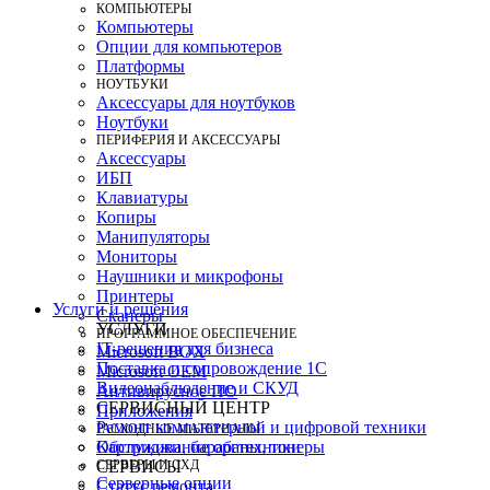
КОМПЬЮТЕРЫ
Компьютеры
Опции для компьютеров
Платформы
НОУТБУКИ
Аксессуары для ноутбуков
Ноутбуки
ПЕРИФЕРИЯ И АКСЕССУАРЫ
Аксессуары
ИБП
Клавиатуры
Копиры
Манипуляторы
Мониторы
Наушники и микрофоны
Принтеры
Услуги и решения
Сканеры
УСЛУГИ
ПРОГРАММНОЕ ОБЕСПЕЧЕНИЕ
IT-решения для бизнеса
Microsoft BOX
Поставка и сопровождение 1C
Microsoft OEM
Видеонаблюдение и СКУД
Антивирусное ПО
СЕРВИСНЫЙ ЦЕНТР
Приложения
Ремонт компьютерной и цифровой техники
РАСХОДНЫЕ МАТЕРИАЛЫ
Картриджи, барабаны, тонеры
Обслуживание оргтехники
СЕРВЕРЫ И СХД
СЕРВИСЫ
Серверные опции
Статус ремонта