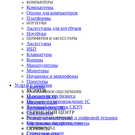
КОМПЬЮТЕРЫ
Компьютеры
Опции для компьютеров
Платформы
НОУТБУКИ
Аксессуары для ноутбуков
Ноутбуки
ПЕРИФЕРИЯ И АКСЕССУАРЫ
Аксессуары
ИБП
Клавиатуры
Копиры
Манипуляторы
Мониторы
Наушники и микрофоны
Принтеры
Услуги и решения
Сканеры
УСЛУГИ
ПРОГРАММНОЕ ОБЕСПЕЧЕНИЕ
IT-решения для бизнеса
Microsoft BOX
Поставка и сопровождение 1C
Microsoft OEM
Видеонаблюдение и СКУД
Антивирусное ПО
СЕРВИСНЫЙ ЦЕНТР
Приложения
Ремонт компьютерной и цифровой техники
РАСХОДНЫЕ МАТЕРИАЛЫ
Картриджи, барабаны, тонеры
Обслуживание оргтехники
СЕРВЕРЫ И СХД
СЕРВИСЫ
Серверные опции
Статус ремонта