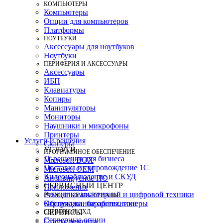
КОМПЬЮТЕРЫ
Компьютеры
Опции для компьютеров
Платформы
НОУТБУКИ
Аксессуары для ноутбуков
Ноутбуки
ПЕРИФЕРИЯ И АКСЕССУАРЫ
Аксессуары
ИБП
Клавиатуры
Копиры
Манипуляторы
Мониторы
Наушники и микрофоны
Принтеры
Услуги и решения
Сканеры
УСЛУГИ
ПРОГРАММНОЕ ОБЕСПЕЧЕНИЕ
IT-решения для бизнеса
Microsoft BOX
Поставка и сопровождение 1C
Microsoft OEM
Видеонаблюдение и СКУД
Антивирусное ПО
СЕРВИСНЫЙ ЦЕНТР
Приложения
Ремонт компьютерной и цифровой техники
РАСХОДНЫЕ МАТЕРИАЛЫ
Картриджи, барабаны, тонеры
Обслуживание оргтехники
СЕРВЕРЫ И СХД
СЕРВИСЫ
Серверные опции
Статус ремонта