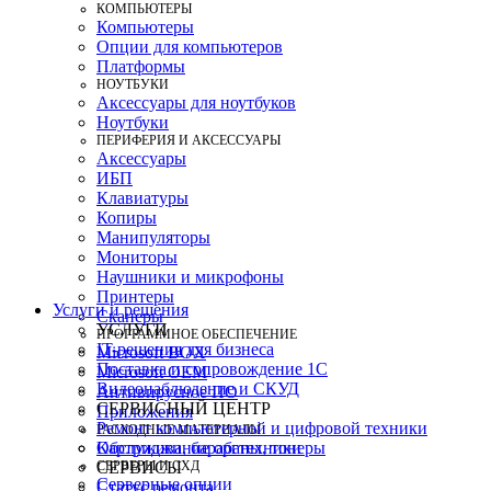
КОМПЬЮТЕРЫ
Компьютеры
Опции для компьютеров
Платформы
НОУТБУКИ
Аксессуары для ноутбуков
Ноутбуки
ПЕРИФЕРИЯ И АКСЕССУАРЫ
Аксессуары
ИБП
Клавиатуры
Копиры
Манипуляторы
Мониторы
Наушники и микрофоны
Принтеры
Услуги и решения
Сканеры
УСЛУГИ
ПРОГРАММНОЕ ОБЕСПЕЧЕНИЕ
IT-решения для бизнеса
Microsoft BOX
Поставка и сопровождение 1C
Microsoft OEM
Видеонаблюдение и СКУД
Антивирусное ПО
СЕРВИСНЫЙ ЦЕНТР
Приложения
Ремонт компьютерной и цифровой техники
РАСХОДНЫЕ МАТЕРИАЛЫ
Картриджи, барабаны, тонеры
Обслуживание оргтехники
СЕРВЕРЫ И СХД
СЕРВИСЫ
Серверные опции
Статус ремонта