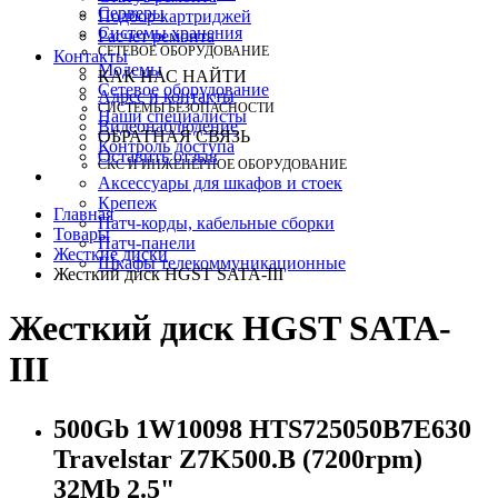
Серверы
Подбор картриджей
Системы хранения
Расчет ремонта
СЕТЕВОЕ ОБОРУДОВАНИЕ
Контакты
Модемы
КАК НАС НАЙТИ
Сетевое оборудование
Адрес и контакты
СИСТЕМЫ БЕЗОПАСНОСТИ
Наши специалисты
Видеонаблюдение
ОБРАТНАЯ СВЯЗЬ
Контроль доступа
Оставить отзыв
СКС И ИНЖЕНЕРНОЕ ОБОРУДОВАНИЕ
Аксессуары для шкафов и стоек
Крепеж
Главная
Патч-корды, кабельные сборки
Товары
Патч-панели
Жесткие диски
Шкафы телекоммуникационные
Жесткий диск HGST SATA-III
Жесткий диск HGST SATA-
III
500Gb 1W10098 HTS725050B7E630
Travelstar Z7K500.B (7200rpm)
32Mb 2.5"