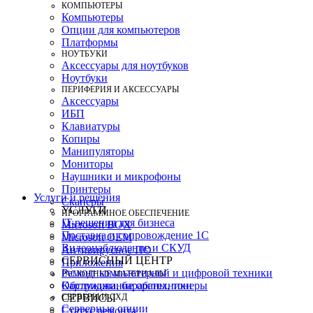
КОМПЬЮТЕРЫ
Компьютеры
Опции для компьютеров
Платформы
НОУТБУКИ
Аксессуары для ноутбуков
Ноутбуки
ПЕРИФЕРИЯ И АКСЕССУАРЫ
Аксессуары
ИБП
Клавиатуры
Копиры
Манипуляторы
Мониторы
Наушники и микрофоны
Принтеры
Услуги и решения
Сканеры
УСЛУГИ
ПРОГРАММНОЕ ОБЕСПЕЧЕНИЕ
IT-решения для бизнеса
Microsoft BOX
Поставка и сопровождение 1C
Microsoft OEM
Видеонаблюдение и СКУД
Антивирусное ПО
СЕРВИСНЫЙ ЦЕНТР
Приложения
Ремонт компьютерной и цифровой техники
РАСХОДНЫЕ МАТЕРИАЛЫ
Картриджи, барабаны, тонеры
Обслуживание оргтехники
СЕРВЕРЫ И СХД
СЕРВИСЫ
Серверные опции
Статус ремонта