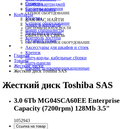
Серверы
Подбор картриджей
Системы хранения
Расчет ремонта
СЕТЕВОЕ ОБОРУДОВАНИЕ
Контакты
Модемы
КАК НАС НАЙТИ
Сетевое оборудование
Адрес и контакты
СИСТЕМЫ БЕЗОПАСНОСТИ
Наши специалисты
Видеонаблюдение
ОБРАТНАЯ СВЯЗЬ
Контроль доступа
Оставить отзыв
СКС И ИНЖЕНЕРНОЕ ОБОРУДОВАНИЕ
Аксессуары для шкафов и стоек
Крепеж
Главная
Патч-корды, кабельные сборки
Товары
Патч-панели
Жесткие диски
Шкафы телекоммуникационные
Жесткий диск Toshiba SAS
Жесткий диск Toshiba SAS
3.0 6Tb MG04SCA60EE Enterprise
Capacity (7200rpm) 128Mb 3.5"
1052943
Ссылка на товар