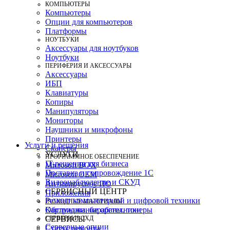
КОМПЬЮТЕРЫ
Компьютеры
Опции для компьютеров
Платформы
НОУТБУКИ
Аксессуары для ноутбуков
Ноутбуки
ПЕРИФЕРИЯ И АКСЕССУАРЫ
Аксессуары
ИБП
Клавиатуры
Копиры
Манипуляторы
Мониторы
Наушники и микрофоны
Принтеры
Услуги и решения
Сканеры
УСЛУГИ
ПРОГРАММНОЕ ОБЕСПЕЧЕНИЕ
IT-решения для бизнеса
Microsoft BOX
Поставка и сопровождение 1C
Microsoft OEM
Видеонаблюдение и СКУД
Антивирусное ПО
СЕРВИСНЫЙ ЦЕНТР
Приложения
Ремонт компьютерной и цифровой техники
РАСХОДНЫЕ МАТЕРИАЛЫ
Картриджи, барабаны, тонеры
Обслуживание оргтехники
СЕРВЕРЫ И СХД
СЕРВИСЫ
Серверные опции
Статус ремонта