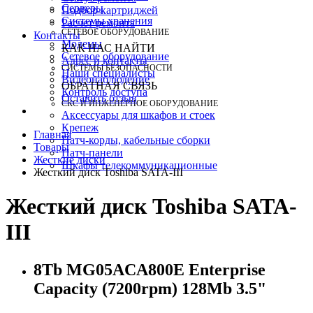
Серверы
Подбор картриджей
Системы хранения
Расчет ремонта
СЕТЕВОЕ ОБОРУДОВАНИЕ
Контакты
Модемы
КАК НАС НАЙТИ
Сетевое оборудование
Адрес и контакты
СИСТЕМЫ БЕЗОПАСНОСТИ
Наши специалисты
Видеонаблюдение
ОБРАТНАЯ СВЯЗЬ
Контроль доступа
Оставить отзыв
СКС И ИНЖЕНЕРНОЕ ОБОРУДОВАНИЕ
Аксессуары для шкафов и стоек
Крепеж
Главная
Патч-корды, кабельные сборки
Товары
Патч-панели
Жесткие диски
Шкафы телекоммуникационные
Жесткий диск Toshiba SATA-III
Жесткий диск Toshiba SATA-
III
8Tb MG05ACA800E Enterprise
Capacity (7200rpm) 128Mb 3.5"