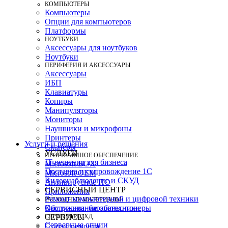
КОМПЬЮТЕРЫ
Компьютеры
Опции для компьютеров
Платформы
НОУТБУКИ
Аксессуары для ноутбуков
Ноутбуки
ПЕРИФЕРИЯ И АКСЕССУАРЫ
Аксессуары
ИБП
Клавиатуры
Копиры
Манипуляторы
Мониторы
Наушники и микрофоны
Принтеры
Услуги и решения
Сканеры
УСЛУГИ
ПРОГРАММНОЕ ОБЕСПЕЧЕНИЕ
IT-решения для бизнеса
Microsoft BOX
Поставка и сопровождение 1C
Microsoft OEM
Видеонаблюдение и СКУД
Антивирусное ПО
СЕРВИСНЫЙ ЦЕНТР
Приложения
Ремонт компьютерной и цифровой техники
РАСХОДНЫЕ МАТЕРИАЛЫ
Картриджи, барабаны, тонеры
Обслуживание оргтехники
СЕРВЕРЫ И СХД
СЕРВИСЫ
Серверные опции
Статус ремонта