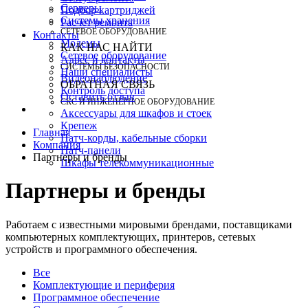
Серверы
Подбор картриджей
Системы хранения
Расчет ремонта
СЕТЕВОЕ ОБОРУДОВАНИЕ
Контакты
Модемы
КАК НАС НАЙТИ
Сетевое оборудование
Адрес и контакты
СИСТЕМЫ БЕЗОПАСНОСТИ
Наши специалисты
Видеонаблюдение
ОБРАТНАЯ СВЯЗЬ
Контроль доступа
Оставить отзыв
СКС И ИНЖЕНЕРНОЕ ОБОРУДОВАНИЕ
Аксессуары для шкафов и стоек
Крепеж
Главная
Патч-корды, кабельные сборки
Компания
Патч-панели
Партнеры и бренды
Шкафы телекоммуникационные
Партнеры и бренды
Работаем с известными мировыми брендами, поставщиками
компьютерных комплектующих, принтеров, сетевых
устройств и программного обеспечения.
Все
Комплектующие и периферия
Программное обеспечение