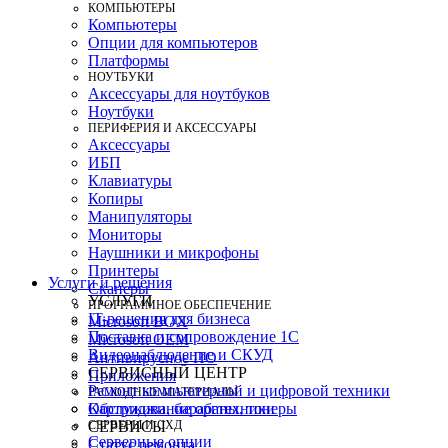
КОМПЬЮТЕРЫ
Компьютеры
Опции для компьютеров
Платформы
НОУТБУКИ
Аксессуары для ноутбуков
Ноутбуки
ПЕРИФЕРИЯ И АКСЕССУАРЫ
Аксессуары
ИБП
Клавиатуры
Копиры
Манипуляторы
Мониторы
Наушники и микрофоны
Принтеры
Услуги и решения
Сканеры
УСЛУГИ
ПРОГРАММНОЕ ОБЕСПЕЧЕНИЕ
IT-решения для бизнеса
Microsoft BOX
Поставка и сопровождение 1C
Microsoft OEM
Видеонаблюдение и СКУД
Антивирусное ПО
СЕРВИСНЫЙ ЦЕНТР
Приложения
Ремонт компьютерной и цифровой техники
РАСХОДНЫЕ МАТЕРИАЛЫ
Картриджи, барабаны, тонеры
Обслуживание оргтехники
СЕРВЕРЫ И СХД
СЕРВИСЫ
Серверные опции
Статус ремонта