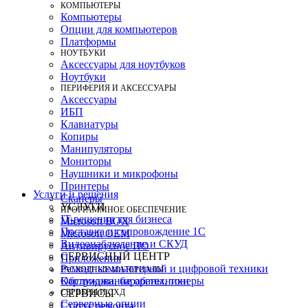
КОМПЬЮТЕРЫ
Компьютеры
Опции для компьютеров
Платформы
НОУТБУКИ
Аксессуары для ноутбуков
Ноутбуки
ПЕРИФЕРИЯ И АКСЕССУАРЫ
Аксессуары
ИБП
Клавиатуры
Копиры
Манипуляторы
Мониторы
Наушники и микрофоны
Принтеры
Услуги и решения
Сканеры
УСЛУГИ
ПРОГРАММНОЕ ОБЕСПЕЧЕНИЕ
IT-решения для бизнеса
Microsoft BOX
Поставка и сопровождение 1C
Microsoft OEM
Видеонаблюдение и СКУД
Антивирусное ПО
СЕРВИСНЫЙ ЦЕНТР
Приложения
Ремонт компьютерной и цифровой техники
РАСХОДНЫЕ МАТЕРИАЛЫ
Картриджи, барабаны, тонеры
Обслуживание оргтехники
СЕРВЕРЫ И СХД
СЕРВИСЫ
Серверные опции
Статус ремонта