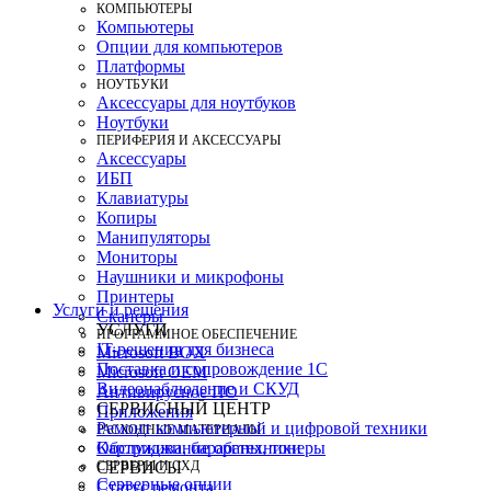
КОМПЬЮТЕРЫ
Компьютеры
Опции для компьютеров
Платформы
НОУТБУКИ
Аксессуары для ноутбуков
Ноутбуки
ПЕРИФЕРИЯ И АКСЕССУАРЫ
Аксессуары
ИБП
Клавиатуры
Копиры
Манипуляторы
Мониторы
Наушники и микрофоны
Принтеры
Услуги и решения
Сканеры
УСЛУГИ
ПРОГРАММНОЕ ОБЕСПЕЧЕНИЕ
IT-решения для бизнеса
Microsoft BOX
Поставка и сопровождение 1C
Microsoft OEM
Видеонаблюдение и СКУД
Антивирусное ПО
СЕРВИСНЫЙ ЦЕНТР
Приложения
Ремонт компьютерной и цифровой техники
РАСХОДНЫЕ МАТЕРИАЛЫ
Картриджи, барабаны, тонеры
Обслуживание оргтехники
СЕРВЕРЫ И СХД
СЕРВИСЫ
Серверные опции
Статус ремонта