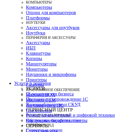
КОМПЬЮТЕРЫ
Компьютеры
Опции для компьютеров
Платформы
НОУТБУКИ
Аксессуары для ноутбуков
Ноутбуки
ПЕРИФЕРИЯ И АКСЕССУАРЫ
Аксессуары
ИБП
Клавиатуры
Копиры
Манипуляторы
Мониторы
Наушники и микрофоны
Принтеры
Услуги и решения
Сканеры
УСЛУГИ
ПРОГРАММНОЕ ОБЕСПЕЧЕНИЕ
IT-решения для бизнеса
Microsoft BOX
Поставка и сопровождение 1C
Microsoft OEM
Видеонаблюдение и СКУД
Антивирусное ПО
СЕРВИСНЫЙ ЦЕНТР
Приложения
Ремонт компьютерной и цифровой техники
РАСХОДНЫЕ МАТЕРИАЛЫ
Картриджи, барабаны, тонеры
Обслуживание оргтехники
СЕРВЕРЫ И СХД
СЕРВИСЫ
Серверные опции
Статус ремонта