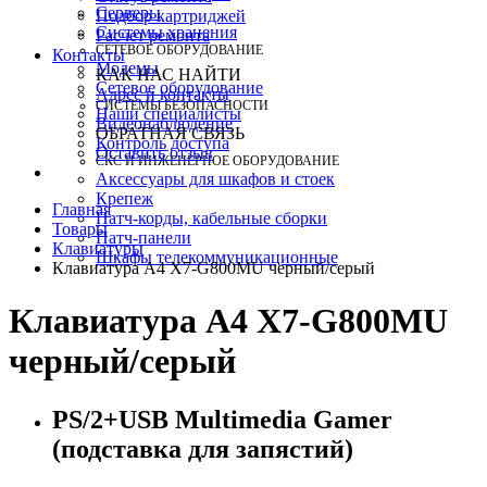
Серверы
Подбор картриджей
Системы хранения
Расчет ремонта
СЕТЕВОЕ ОБОРУДОВАНИЕ
Контакты
Модемы
КАК НАС НАЙТИ
Сетевое оборудование
Адрес и контакты
СИСТЕМЫ БЕЗОПАСНОСТИ
Наши специалисты
Видеонаблюдение
ОБРАТНАЯ СВЯЗЬ
Контроль доступа
Оставить отзыв
СКС И ИНЖЕНЕРНОЕ ОБОРУДОВАНИЕ
Аксессуары для шкафов и стоек
Крепеж
Главная
Патч-корды, кабельные сборки
Товары
Патч-панели
Клавиатуры
Шкафы телекоммуникационные
Клавиатура A4 X7-G800MU черный/серый
Клавиатура A4 X7-G800MU
черный/серый
PS/2+USB Multimedia Gamer
(подставка для запястий)