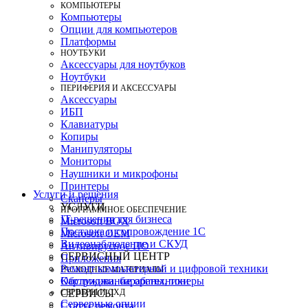
КОМПЬЮТЕРЫ
Компьютеры
Опции для компьютеров
Платформы
НОУТБУКИ
Аксессуары для ноутбуков
Ноутбуки
ПЕРИФЕРИЯ И АКСЕССУАРЫ
Аксессуары
ИБП
Клавиатуры
Копиры
Манипуляторы
Мониторы
Наушники и микрофоны
Принтеры
Услуги и решения
Сканеры
УСЛУГИ
ПРОГРАММНОЕ ОБЕСПЕЧЕНИЕ
IT-решения для бизнеса
Microsoft BOX
Поставка и сопровождение 1C
Microsoft OEM
Видеонаблюдение и СКУД
Антивирусное ПО
СЕРВИСНЫЙ ЦЕНТР
Приложения
Ремонт компьютерной и цифровой техники
РАСХОДНЫЕ МАТЕРИАЛЫ
Картриджи, барабаны, тонеры
Обслуживание оргтехники
СЕРВЕРЫ И СХД
СЕРВИСЫ
Серверные опции
Статус ремонта