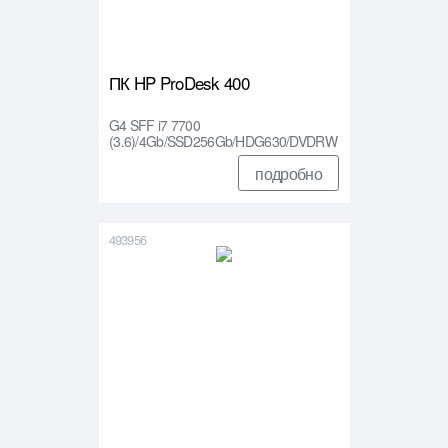
ПК HP ProDesk 400
G4 SFF i7 7700
(3.6)/4Gb/SSD256Gb/HDG630/DVDRW
/Wi…
подробно
493956