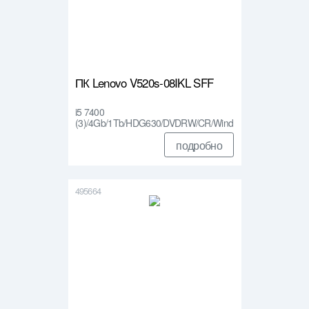
ПК Lenovo V520s-08IKL SFF
i5 7400
(3)/4Gb/1Tb/HDG630/DVDRW/CR/Wind
ows 10 Pr…
подробно
495664