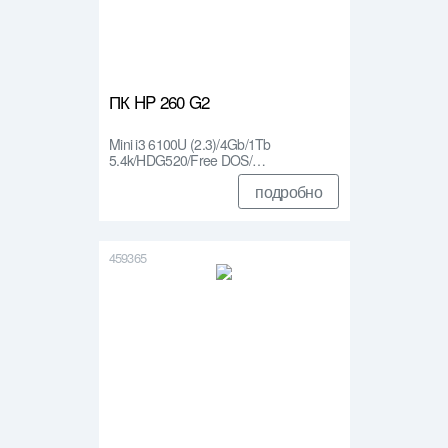
ПК HP 260 G2
Mini i3 6100U (2.3)/4Gb/1Tb
5.4k/HDG520/Free DOS/…
подробно
459365