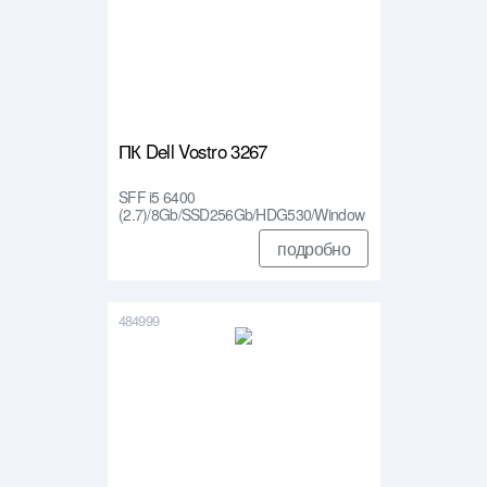
ПК Dell Vostro 3267
SFF i5 6400
(2.7)/8Gb/SSD256Gb/HDG530/Window
s 10 …
подробно
484999