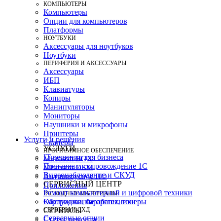
КОМПЬЮТЕРЫ
Компьютеры
Опции для компьютеров
Платформы
НОУТБУКИ
Аксессуары для ноутбуков
Ноутбуки
ПЕРИФЕРИЯ И АКСЕССУАРЫ
Аксессуары
ИБП
Клавиатуры
Копиры
Манипуляторы
Мониторы
Наушники и микрофоны
Принтеры
Услуги и решения
Сканеры
УСЛУГИ
ПРОГРАММНОЕ ОБЕСПЕЧЕНИЕ
IT-решения для бизнеса
Microsoft BOX
Поставка и сопровождение 1C
Microsoft OEM
Видеонаблюдение и СКУД
Антивирусное ПО
СЕРВИСНЫЙ ЦЕНТР
Приложения
Ремонт компьютерной и цифровой техники
РАСХОДНЫЕ МАТЕРИАЛЫ
Картриджи, барабаны, тонеры
Обслуживание оргтехники
СЕРВЕРЫ И СХД
СЕРВИСЫ
Серверные опции
Статус ремонта