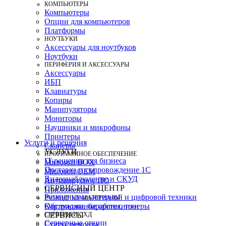
КОМПЬЮТЕРЫ
Компьютеры
Опции для компьютеров
Платформы
НОУТБУКИ
Аксессуары для ноутбуков
Ноутбуки
ПЕРИФЕРИЯ И АКСЕССУАРЫ
Аксессуары
ИБП
Клавиатуры
Копиры
Манипуляторы
Мониторы
Наушники и микрофоны
Принтеры
Услуги и решения
Сканеры
УСЛУГИ
ПРОГРАММНОЕ ОБЕСПЕЧЕНИЕ
IT-решения для бизнеса
Microsoft BOX
Поставка и сопровождение 1C
Microsoft OEM
Видеонаблюдение и СКУД
Антивирусное ПО
СЕРВИСНЫЙ ЦЕНТР
Приложения
Ремонт компьютерной и цифровой техники
РАСХОДНЫЕ МАТЕРИАЛЫ
Картриджи, барабаны, тонеры
Обслуживание оргтехники
СЕРВЕРЫ И СХД
СЕРВИСЫ
Серверные опции
Статус ремонта