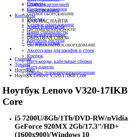
Серверы
Подбор картриджей
Системы хранения
Расчет ремонта
СЕТЕВОЕ ОБОРУДОВАНИЕ
Контакты
Модемы
КАК НАС НАЙТИ
Сетевое оборудование
Адрес и контакты
СИСТЕМЫ БЕЗОПАСНОСТИ
Наши специалисты
Видеонаблюдение
ОБРАТНАЯ СВЯЗЬ
Контроль доступа
Оставить отзыв
СКС И ИНЖЕНЕРНОЕ ОБОРУДОВАНИЕ
Аксессуары для шкафов и стоек
Крепеж
Главная
Патч-корды, кабельные сборки
Товары
Патч-панели
Ноутбуки
Шкафы телекоммуникационные
Ноутбук Lenovo V320-17IKB Core
Ноутбук Lenovo V320-17IKB
Core
i5 7200U/8Gb/1Tb/DVD-RW/nVidia
GeForce 920MX 2Gb/17.3"/HD+
(1600x900)/Windows 10