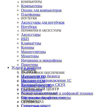
КОМПЬЮТЕРЫ
Компьютеры
Опции для компьютеров
Платформы
НОУТБУКИ
Аксессуары для ноутбуков
Ноутбуки
ПЕРИФЕРИЯ И АКСЕССУАРЫ
Аксессуары
ИБП
Клавиатуры
Копиры
Манипуляторы
Мониторы
Наушники и микрофоны
Принтеры
Услуги и решения
Сканеры
УСЛУГИ
ПРОГРАММНОЕ ОБЕСПЕЧЕНИЕ
IT-решения для бизнеса
Microsoft BOX
Поставка и сопровождение 1C
Microsoft OEM
Видеонаблюдение и СКУД
Антивирусное ПО
СЕРВИСНЫЙ ЦЕНТР
Приложения
Ремонт компьютерной и цифровой техники
РАСХОДНЫЕ МАТЕРИАЛЫ
Картриджи, барабаны, тонеры
Обслуживание оргтехники
СЕРВЕРЫ И СХД
СЕРВИСЫ
Серверные опции
Статус ремонта