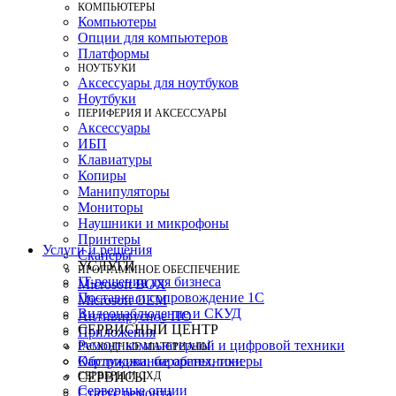
КОМПЬЮТЕРЫ
Компьютеры
Опции для компьютеров
Платформы
НОУТБУКИ
Аксессуары для ноутбуков
Ноутбуки
ПЕРИФЕРИЯ И АКСЕССУАРЫ
Аксессуары
ИБП
Клавиатуры
Копиры
Манипуляторы
Мониторы
Наушники и микрофоны
Принтеры
Услуги и решения
Сканеры
УСЛУГИ
ПРОГРАММНОЕ ОБЕСПЕЧЕНИЕ
IT-решения для бизнеса
Microsoft BOX
Поставка и сопровождение 1C
Microsoft OEM
Видеонаблюдение и СКУД
Антивирусное ПО
СЕРВИСНЫЙ ЦЕНТР
Приложения
Ремонт компьютерной и цифровой техники
РАСХОДНЫЕ МАТЕРИАЛЫ
Картриджи, барабаны, тонеры
Обслуживание оргтехники
СЕРВЕРЫ И СХД
СЕРВИСЫ
Серверные опции
Статус ремонта