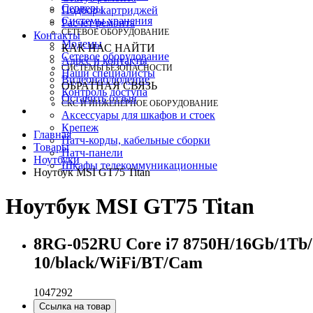
Серверы
Подбор картриджей
Системы хранения
Расчет ремонта
СЕТЕВОЕ ОБОРУДОВАНИЕ
Контакты
Модемы
КАК НАС НАЙТИ
Сетевое оборудование
Адрес и контакты
СИСТЕМЫ БЕЗОПАСНОСТИ
Наши специалисты
Видеонаблюдение
ОБРАТНАЯ СВЯЗЬ
Контроль доступа
Оставить отзыв
СКС И ИНЖЕНЕРНОЕ ОБОРУДОВАНИЕ
Аксессуары для шкафов и стоек
Крепеж
Главная
Патч-корды, кабельные сборки
Товары
Патч-панели
Ноутбуки
Шкафы телекоммуникационные
Ноутбук MSI GT75 Titan
Ноутбук MSI GT75 Titan
8RG-052RU Core i7 8750H/16Gb/1Tb/
10/black/WiFi/BT/Cam
1047292
Ссылка на товар