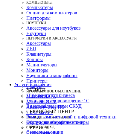
КОМПЬЮТЕРЫ
Компьютеры
Опции для компьютеров
Платформы
НОУТБУКИ
Аксессуары для ноутбуков
Ноутбуки
ПЕРИФЕРИЯ И АКСЕССУАРЫ
Аксессуары
ИБП
Клавиатуры
Копиры
Манипуляторы
Мониторы
Наушники и микрофоны
Принтеры
Услуги и решения
Сканеры
УСЛУГИ
ПРОГРАММНОЕ ОБЕСПЕЧЕНИЕ
IT-решения для бизнеса
Microsoft BOX
Поставка и сопровождение 1C
Microsoft OEM
Видеонаблюдение и СКУД
Антивирусное ПО
СЕРВИСНЫЙ ЦЕНТР
Приложения
Ремонт компьютерной и цифровой техники
РАСХОДНЫЕ МАТЕРИАЛЫ
Картриджи, барабаны, тонеры
Обслуживание оргтехники
СЕРВЕРЫ И СХД
СЕРВИСЫ
Серверные опции
Статус ремонта