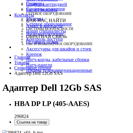
Серверы
Подбор картриджей
Системы хранения
Расчет ремонта
СЕТЕВОЕ ОБОРУДОВАНИЕ
Контакты
Модемы
КАК НАС НАЙТИ
Сетевое оборудование
Адрес и контакты
СИСТЕМЫ БЕЗОПАСНОСТИ
Наши специалисты
Видеонаблюдение
ОБРАТНАЯ СВЯЗЬ
Контроль доступа
Оставить отзыв
СКС И ИНЖЕНЕРНОЕ ОБОРУДОВАНИЕ
Аксессуары для шкафов и стоек
Крепеж
Главная
Патч-корды, кабельные сборки
Товары
Патч-панели
Серверные опции
Шкафы телекоммуникационные
Адаптер Dell 12Gb SAS
Адаптер Dell 12Gb SAS
HBA DP LP (405-AAES)
296824
Ссылка на товар