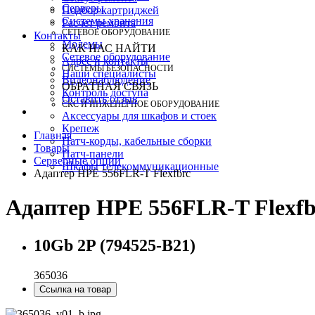
Серверы
Подбор картриджей
Системы хранения
Расчет ремонта
СЕТЕВОЕ ОБОРУДОВАНИЕ
Контакты
Модемы
КАК НАС НАЙТИ
Сетевое оборудование
Адрес и контакты
СИСТЕМЫ БЕЗОПАСНОСТИ
Наши специалисты
Видеонаблюдение
ОБРАТНАЯ СВЯЗЬ
Контроль доступа
Оставить отзыв
СКС И ИНЖЕНЕРНОЕ ОБОРУДОВАНИЕ
Аксессуары для шкафов и стоек
Крепеж
Главная
Патч-корды, кабельные сборки
Товары
Патч-панели
Серверные опции
Шкафы телекоммуникационные
Адаптер HPE 556FLR-T Flexfbrc
Адаптер HPE 556FLR-T Flexfb
10Gb 2P (794525-B21)
365036
Ссылка на товар