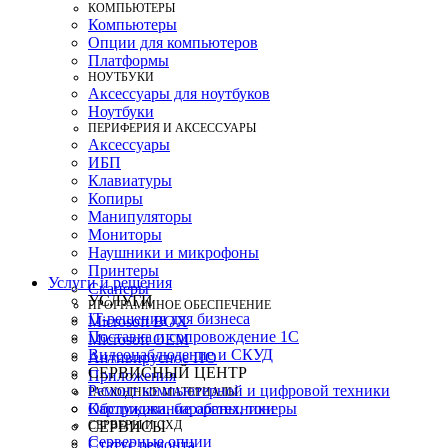
КОМПЬЮТЕРЫ
Компьютеры
Опции для компьютеров
Платформы
НОУТБУКИ
Аксессуары для ноутбуков
Ноутбуки
ПЕРИФЕРИЯ И АКСЕССУАРЫ
Аксессуары
ИБП
Клавиатуры
Копиры
Манипуляторы
Мониторы
Наушники и микрофоны
Принтеры
Услуги и решения
Сканеры
УСЛУГИ
ПРОГРАММНОЕ ОБЕСПЕЧЕНИЕ
IT-решения для бизнеса
Microsoft BOX
Поставка и сопровождение 1C
Microsoft OEM
Видеонаблюдение и СКУД
Антивирусное ПО
СЕРВИСНЫЙ ЦЕНТР
Приложения
Ремонт компьютерной и цифровой техники
РАСХОДНЫЕ МАТЕРИАЛЫ
Картриджи, барабаны, тонеры
Обслуживание оргтехники
СЕРВЕРЫ И СХД
СЕРВИСЫ
Серверные опции
Статус ремонта