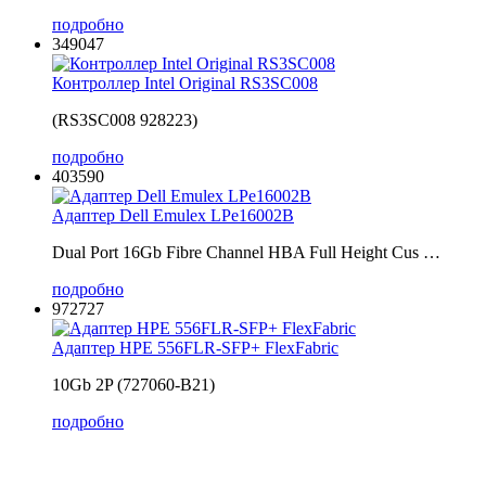
подробно
349047
Контроллер Intel Original RS3SC008
(RS3SC008 928223)
подробно
403590
Адаптер Dell Emulex LPe16002B
Dual Port 16Gb Fibre Channel HBA Full Height Cus …
подробно
972727
Адаптер HPE 556FLR-SFP+ FlexFabric
10Gb 2P (727060-B21)
подробно