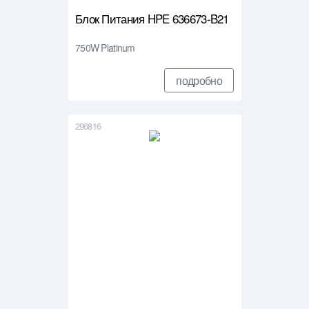
Блок Питания HPE 636673-B21
750W Platinum
подробно
296816