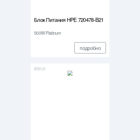
Блок Питания HPE 720478-B21
500W Platinum
подробно
973121