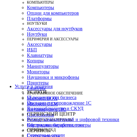
КОМПЬЮТЕРЫ
Компьютеры
Опции для компьютеров
Платформы
НОУТБУКИ
Аксессуары для ноутбуков
Ноутбуки
ПЕРИФЕРИЯ И АКСЕССУАРЫ
Аксессуары
ИБП
Клавиатуры
Копиры
Манипуляторы
Мониторы
Наушники и микрофоны
Принтеры
Услуги и решения
Сканеры
УСЛУГИ
ПРОГРАММНОЕ ОБЕСПЕЧЕНИЕ
IT-решения для бизнеса
Microsoft BOX
Поставка и сопровождение 1C
Microsoft OEM
Видеонаблюдение и СКУД
Антивирусное ПО
СЕРВИСНЫЙ ЦЕНТР
Приложения
Ремонт компьютерной и цифровой техники
РАСХОДНЫЕ МАТЕРИАЛЫ
Картриджи, барабаны, тонеры
Обслуживание оргтехники
СЕРВЕРЫ И СХД
СЕРВИСЫ
Серверные опции
Статус ремонта