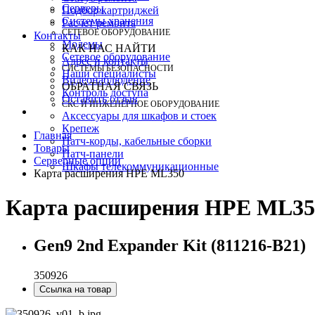
Серверы
Подбор картриджей
Системы хранения
Расчет ремонта
СЕТЕВОЕ ОБОРУДОВАНИЕ
Контакты
Модемы
КАК НАС НАЙТИ
Сетевое оборудование
Адрес и контакты
СИСТЕМЫ БЕЗОПАСНОСТИ
Наши специалисты
Видеонаблюдение
ОБРАТНАЯ СВЯЗЬ
Контроль доступа
Оставить отзыв
СКС И ИНЖЕНЕРНОЕ ОБОРУДОВАНИЕ
Аксессуары для шкафов и стоек
Крепеж
Главная
Патч-корды, кабельные сборки
Товары
Патч-панели
Серверные опции
Шкафы телекоммуникационные
Карта расширения HPE ML350
Карта расширения HPE ML35
Gen9 2nd Expander Kit (811216-B21)
350926
Ссылка на товар