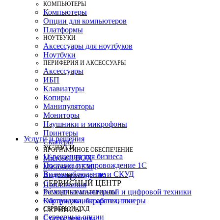
КОМПЬЮТЕРЫ
Компьютеры
Опции для компьютеров
Платформы
НОУТБУКИ
Аксессуары для ноутбуков
Ноутбуки
ПЕРИФЕРИЯ И АКСЕССУАРЫ
Аксессуары
ИБП
Клавиатуры
Копиры
Манипуляторы
Мониторы
Наушники и микрофоны
Принтеры
Услуги и решения
Сканеры
УСЛУГИ
ПРОГРАММНОЕ ОБЕСПЕЧЕНИЕ
IT-решения для бизнеса
Microsoft BOX
Поставка и сопровождение 1C
Microsoft OEM
Видеонаблюдение и СКУД
Антивирусное ПО
СЕРВИСНЫЙ ЦЕНТР
Приложения
Ремонт компьютерной и цифровой техники
РАСХОДНЫЕ МАТЕРИАЛЫ
Картриджи, барабаны, тонеры
Обслуживание оргтехники
СЕРВЕРЫ И СХД
СЕРВИСЫ
Серверные опции
Статус ремонта