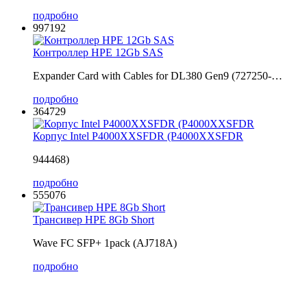
подробно
997192
Контроллер HPE 12Gb SAS
Expander Card with Cables for DL380 Gen9 (727250-…
подробно
364729
Корпус Intel P4000XXSFDR (P4000XXSFDR
944468)
подробно
555076
Трансивер HPE 8Gb Short
Wave FC SFP+ 1pack (AJ718A)
подробно