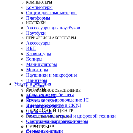
КОМПЬЮТЕРЫ
Компьютеры
Опции для компьютеров
Платформы
НОУТБУКИ
Аксессуары для ноутбуков
Ноутбуки
ПЕРИФЕРИЯ И АКСЕССУАРЫ
Аксессуары
ИБП
Клавиатуры
Копиры
Манипуляторы
Мониторы
Наушники и микрофоны
Принтеры
Услуги и решения
Сканеры
УСЛУГИ
ПРОГРАММНОЕ ОБЕСПЕЧЕНИЕ
IT-решения для бизнеса
Microsoft BOX
Поставка и сопровождение 1C
Microsoft OEM
Видеонаблюдение и СКУД
Антивирусное ПО
СЕРВИСНЫЙ ЦЕНТР
Приложения
Ремонт компьютерной и цифровой техники
РАСХОДНЫЕ МАТЕРИАЛЫ
Картриджи, барабаны, тонеры
Обслуживание оргтехники
СЕРВЕРЫ И СХД
СЕРВИСЫ
Серверные опции
Статус ремонта