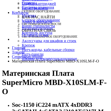
Серверы
Подбор картриджей
Системы хранения
Расчет ремонта
СЕТЕВОЕ ОБОРУДОВАНИЕ
Контакты
Модемы
КАК НАС НАЙТИ
Сетевое оборудование
Адрес и контакты
СИСТЕМЫ БЕЗОПАСНОСТИ
Наши специалисты
Видеонаблюдение
ОБРАТНАЯ СВЯЗЬ
Контроль доступа
Оставить отзыв
СКС И ИНЖЕНЕРНОЕ ОБОРУДОВАНИЕ
Аксессуары для шкафов и стоек
Крепеж
Главная
Патч-корды, кабельные сборки
Товары
Патч-панели
Серверные опции
Шкафы телекоммуникационные
Материнская Плата SuperMicro MBD-X10SLM-F-O
Материнская Плата
SuperMicro MBD-X10SLM-F-
O
Soc-1150 iC224 mATX 4xDDR3