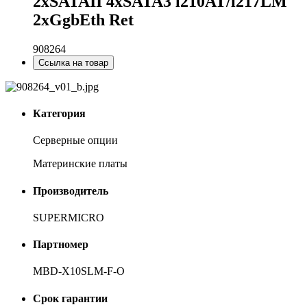
2xSATAII 4xSATA3 i210AT/i217LM
2хGgbEth Ret
908264
Ссылка на товар
Категория
Серверные опции
Материнские платы
Производитель
SUPERMICRO
Партномер
MBD-X10SLM-F-O
Срок гарантии