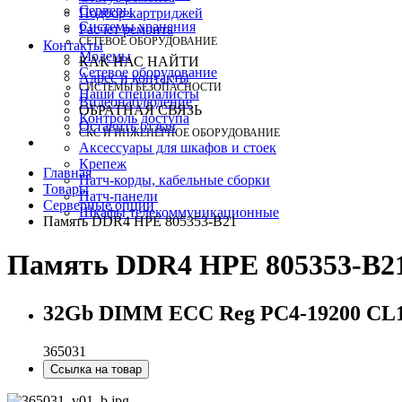
Серверы
Подбор картриджей
Системы хранения
Расчет ремонта
СЕТЕВОЕ ОБОРУДОВАНИЕ
Контакты
Модемы
КАК НАС НАЙТИ
Сетевое оборудование
Адрес и контакты
СИСТЕМЫ БЕЗОПАСНОСТИ
Наши специалисты
Видеонаблюдение
ОБРАТНАЯ СВЯЗЬ
Контроль доступа
Оставить отзыв
СКС И ИНЖЕНЕРНОЕ ОБОРУДОВАНИЕ
Аксессуары для шкафов и стоек
Крепеж
Главная
Патч-корды, кабельные сборки
Товары
Патч-панели
Серверные опции
Шкафы телекоммуникационные
Память DDR4 HPE 805353-B21
Память DDR4 HPE 805353-B2
32Gb DIMM ECC Reg PC4-19200 CL
365031
Ссылка на товар