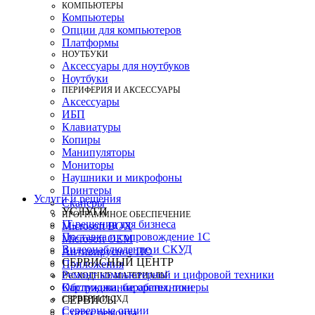
КОМПЬЮТЕРЫ
Компьютеры
Опции для компьютеров
Платформы
НОУТБУКИ
Аксессуары для ноутбуков
Ноутбуки
ПЕРИФЕРИЯ И АКСЕССУАРЫ
Аксессуары
ИБП
Клавиатуры
Копиры
Манипуляторы
Мониторы
Наушники и микрофоны
Принтеры
Услуги и решения
Сканеры
УСЛУГИ
ПРОГРАММНОЕ ОБЕСПЕЧЕНИЕ
IT-решения для бизнеса
Microsoft BOX
Поставка и сопровождение 1C
Microsoft OEM
Видеонаблюдение и СКУД
Антивирусное ПО
СЕРВИСНЫЙ ЦЕНТР
Приложения
Ремонт компьютерной и цифровой техники
РАСХОДНЫЕ МАТЕРИАЛЫ
Картриджи, барабаны, тонеры
Обслуживание оргтехники
СЕРВЕРЫ И СХД
СЕРВИСЫ
Серверные опции
Статус ремонта