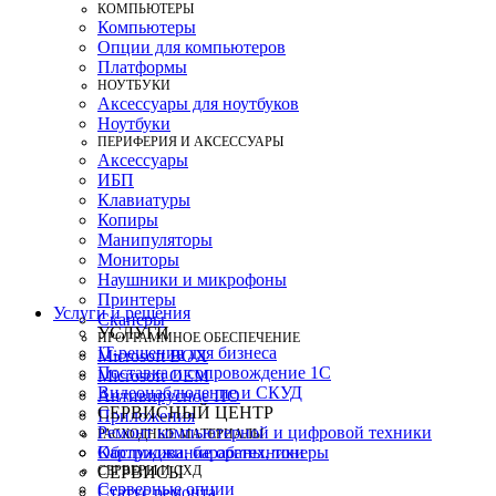
КОМПЬЮТЕРЫ
Компьютеры
Опции для компьютеров
Платформы
НОУТБУКИ
Аксессуары для ноутбуков
Ноутбуки
ПЕРИФЕРИЯ И АКСЕССУАРЫ
Аксессуары
ИБП
Клавиатуры
Копиры
Манипуляторы
Мониторы
Наушники и микрофоны
Принтеры
Услуги и решения
Сканеры
УСЛУГИ
ПРОГРАММНОЕ ОБЕСПЕЧЕНИЕ
IT-решения для бизнеса
Microsoft BOX
Поставка и сопровождение 1C
Microsoft OEM
Видеонаблюдение и СКУД
Антивирусное ПО
СЕРВИСНЫЙ ЦЕНТР
Приложения
Ремонт компьютерной и цифровой техники
РАСХОДНЫЕ МАТЕРИАЛЫ
Картриджи, барабаны, тонеры
Обслуживание оргтехники
СЕРВЕРЫ И СХД
СЕРВИСЫ
Серверные опции
Статус ремонта