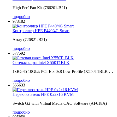
High Perf Fan Kit (766201-B21)
подробно
973182
Контроллер HPE P440/4G Smart
Array (726821-B21)
подробно
377592
Сетевая карта Intel X550T1BLK
1xRG45 10Gb/s PCI-E 3.0x8 Low Profile (X550T1BLK …
подробно
555633
Переключатель HPE 0x2x16 KVM
Switch G2 with Virtual Media CAC Software (AF618A)
подробно
925859