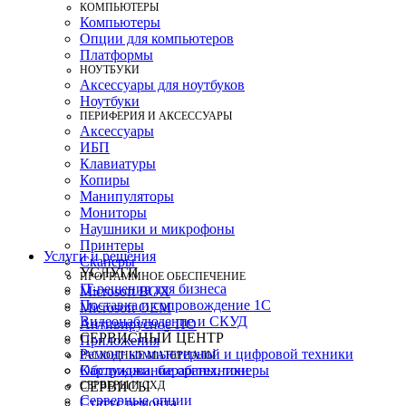
КОМПЬЮТЕРЫ
Компьютеры
Опции для компьютеров
Платформы
НОУТБУКИ
Аксессуары для ноутбуков
Ноутбуки
ПЕРИФЕРИЯ И АКСЕССУАРЫ
Аксессуары
ИБП
Клавиатуры
Копиры
Манипуляторы
Мониторы
Наушники и микрофоны
Принтеры
Услуги и решения
Сканеры
УСЛУГИ
ПРОГРАММНОЕ ОБЕСПЕЧЕНИЕ
IT-решения для бизнеса
Microsoft BOX
Поставка и сопровождение 1C
Microsoft OEM
Видеонаблюдение и СКУД
Антивирусное ПО
СЕРВИСНЫЙ ЦЕНТР
Приложения
Ремонт компьютерной и цифровой техники
РАСХОДНЫЕ МАТЕРИАЛЫ
Картриджи, барабаны, тонеры
Обслуживание оргтехники
СЕРВЕРЫ И СХД
СЕРВИСЫ
Серверные опции
Статус ремонта