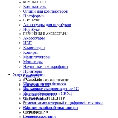
КОМПЬЮТЕРЫ
Компьютеры
Опции для компьютеров
Платформы
НОУТБУКИ
Аксессуары для ноутбуков
Ноутбуки
ПЕРИФЕРИЯ И АКСЕССУАРЫ
Аксессуары
ИБП
Клавиатуры
Копиры
Манипуляторы
Мониторы
Наушники и микрофоны
Принтеры
Услуги и решения
Сканеры
УСЛУГИ
ПРОГРАММНОЕ ОБЕСПЕЧЕНИЕ
IT-решения для бизнеса
Microsoft BOX
Поставка и сопровождение 1C
Microsoft OEM
Видеонаблюдение и СКУД
Антивирусное ПО
СЕРВИСНЫЙ ЦЕНТР
Приложения
Ремонт компьютерной и цифровой техники
РАСХОДНЫЕ МАТЕРИАЛЫ
Картриджи, барабаны, тонеры
Обслуживание оргтехники
СЕРВЕРЫ И СХД
СЕРВИСЫ
Серверные опции
Статус ремонта