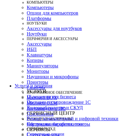
КОМПЬЮТЕРЫ
Компьютеры
Опции для компьютеров
Платформы
НОУТБУКИ
Аксессуары для ноутбуков
Ноутбуки
ПЕРИФЕРИЯ И АКСЕССУАРЫ
Аксессуары
ИБП
Клавиатуры
Копиры
Манипуляторы
Мониторы
Наушники и микрофоны
Принтеры
Услуги и решения
Сканеры
УСЛУГИ
ПРОГРАММНОЕ ОБЕСПЕЧЕНИЕ
IT-решения для бизнеса
Microsoft BOX
Поставка и сопровождение 1C
Microsoft OEM
Видеонаблюдение и СКУД
Антивирусное ПО
СЕРВИСНЫЙ ЦЕНТР
Приложения
Ремонт компьютерной и цифровой техники
РАСХОДНЫЕ МАТЕРИАЛЫ
Картриджи, барабаны, тонеры
Обслуживание оргтехники
СЕРВЕРЫ И СХД
СЕРВИСЫ
Серверные опции
Статус ремонта