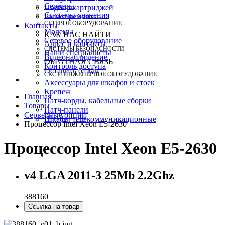
Серверы
Подбор картриджей
Системы хранения
Расчет ремонта
СЕТЕВОЕ ОБОРУДОВАНИЕ
Контакты
Модемы
КАК НАС НАЙТИ
Сетевое оборудование
Адрес и контакты
СИСТЕМЫ БЕЗОПАСНОСТИ
Наши специалисты
Видеонаблюдение
ОБРАТНАЯ СВЯЗЬ
Контроль доступа
Оставить отзыв
СКС И ИНЖЕНЕРНОЕ ОБОРУДОВАНИЕ
Аксессуары для шкафов и стоек
Крепеж
Главная
Патч-корды, кабельные сборки
Товары
Патч-панели
Серверные опции
Шкафы телекоммуникационные
Процессор Intel Xeon E5-2630
Процессор Intel Xeon E5-2630
v4 LGA 2011-3 25Mb 2.2Ghz
388160
Ссылка на товар