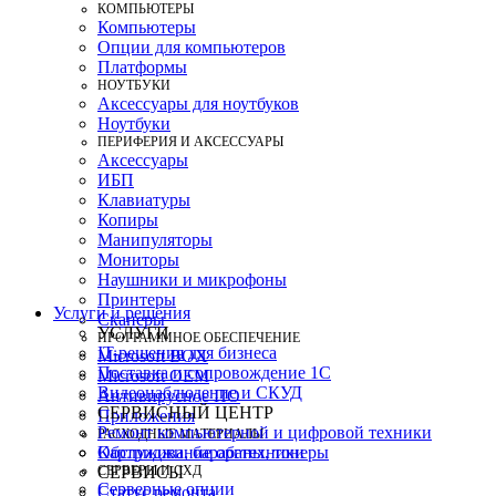
КОМПЬЮТЕРЫ
Компьютеры
Опции для компьютеров
Платформы
НОУТБУКИ
Аксессуары для ноутбуков
Ноутбуки
ПЕРИФЕРИЯ И АКСЕССУАРЫ
Аксессуары
ИБП
Клавиатуры
Копиры
Манипуляторы
Мониторы
Наушники и микрофоны
Принтеры
Услуги и решения
Сканеры
УСЛУГИ
ПРОГРАММНОЕ ОБЕСПЕЧЕНИЕ
IT-решения для бизнеса
Microsoft BOX
Поставка и сопровождение 1C
Microsoft OEM
Видеонаблюдение и СКУД
Антивирусное ПО
СЕРВИСНЫЙ ЦЕНТР
Приложения
Ремонт компьютерной и цифровой техники
РАСХОДНЫЕ МАТЕРИАЛЫ
Картриджи, барабаны, тонеры
Обслуживание оргтехники
СЕРВЕРЫ И СХД
СЕРВИСЫ
Серверные опции
Статус ремонта