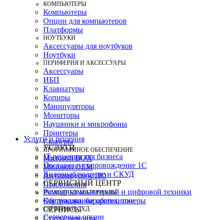
КОМПЬЮТЕРЫ
Компьютеры
Опции для компьютеров
Платформы
НОУТБУКИ
Аксессуары для ноутбуков
Ноутбуки
ПЕРИФЕРИЯ И АКСЕССУАРЫ
Аксессуары
ИБП
Клавиатуры
Копиры
Манипуляторы
Мониторы
Наушники и микрофоны
Принтеры
Услуги и решения
Сканеры
УСЛУГИ
ПРОГРАММНОЕ ОБЕСПЕЧЕНИЕ
IT-решения для бизнеса
Microsoft BOX
Поставка и сопровождение 1C
Microsoft OEM
Видеонаблюдение и СКУД
Антивирусное ПО
СЕРВИСНЫЙ ЦЕНТР
Приложения
Ремонт компьютерной и цифровой техники
РАСХОДНЫЕ МАТЕРИАЛЫ
Картриджи, барабаны, тонеры
Обслуживание оргтехники
СЕРВЕРЫ И СХД
СЕРВИСЫ
Серверные опции
Статус ремонта