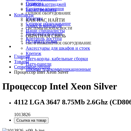
Серверы
Подбор картриджей
Системы хранения
Расчет ремонта
СЕТЕВОЕ ОБОРУДОВАНИЕ
Контакты
Модемы
КАК НАС НАЙТИ
Сетевое оборудование
Адрес и контакты
СИСТЕМЫ БЕЗОПАСНОСТИ
Наши специалисты
Видеонаблюдение
ОБРАТНАЯ СВЯЗЬ
Контроль доступа
Оставить отзыв
СКС И ИНЖЕНЕРНОЕ ОБОРУДОВАНИЕ
Аксессуары для шкафов и стоек
Крепеж
Главная
Патч-корды, кабельные сборки
Товары
Патч-панели
Серверные опции
Шкафы телекоммуникационные
Процессор Intel Xeon Silver
Процессор Intel Xeon Silver
4112 LGA 3647 8.75Mb 2.6Ghz (CD80
1013826
Ссылка на товар