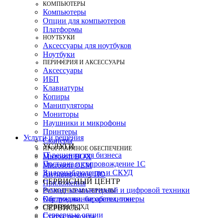
КОМПЬЮТЕРЫ
Компьютеры
Опции для компьютеров
Платформы
НОУТБУКИ
Аксессуары для ноутбуков
Ноутбуки
ПЕРИФЕРИЯ И АКСЕССУАРЫ
Аксессуары
ИБП
Клавиатуры
Копиры
Манипуляторы
Мониторы
Наушники и микрофоны
Принтеры
Услуги и решения
Сканеры
УСЛУГИ
ПРОГРАММНОЕ ОБЕСПЕЧЕНИЕ
IT-решения для бизнеса
Microsoft BOX
Поставка и сопровождение 1C
Microsoft OEM
Видеонаблюдение и СКУД
Антивирусное ПО
СЕРВИСНЫЙ ЦЕНТР
Приложения
Ремонт компьютерной и цифровой техники
РАСХОДНЫЕ МАТЕРИАЛЫ
Картриджи, барабаны, тонеры
Обслуживание оргтехники
СЕРВЕРЫ И СХД
СЕРВИСЫ
Серверные опции
Статус ремонта