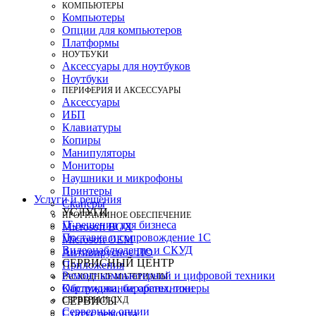
КОМПЬЮТЕРЫ
Компьютеры
Опции для компьютеров
Платформы
НОУТБУКИ
Аксессуары для ноутбуков
Ноутбуки
ПЕРИФЕРИЯ И АКСЕССУАРЫ
Аксессуары
ИБП
Клавиатуры
Копиры
Манипуляторы
Мониторы
Наушники и микрофоны
Принтеры
Услуги и решения
Сканеры
УСЛУГИ
ПРОГРАММНОЕ ОБЕСПЕЧЕНИЕ
IT-решения для бизнеса
Microsoft BOX
Поставка и сопровождение 1C
Microsoft OEM
Видеонаблюдение и СКУД
Антивирусное ПО
СЕРВИСНЫЙ ЦЕНТР
Приложения
Ремонт компьютерной и цифровой техники
РАСХОДНЫЕ МАТЕРИАЛЫ
Картриджи, барабаны, тонеры
Обслуживание оргтехники
СЕРВЕРЫ И СХД
СЕРВИСЫ
Серверные опции
Статус ремонта