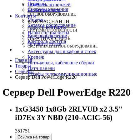
Серверы
Подбор картриджей
Системы хранения
Расчет ремонта
СЕТЕВОЕ ОБОРУДОВАНИЕ
Контакты
Модемы
КАК НАС НАЙТИ
Сетевое оборудование
Адрес и контакты
СИСТЕМЫ БЕЗОПАСНОСТИ
Наши специалисты
Видеонаблюдение
ОБРАТНАЯ СВЯЗЬ
Контроль доступа
Оставить отзыв
СКС И ИНЖЕНЕРНОЕ ОБОРУДОВАНИЕ
Аксессуары для шкафов и стоек
Крепеж
Главная
Патч-корды, кабельные сборки
Товары
Патч-панели
Серверы
Шкафы телекоммуникационные
Сервер Dell PowerEdge R220
Сервер Dell PowerEdge R220
1xG3450 1x8Gb 2RLVUD x2 3.5"
iD7Ex 3Y NBD (210-ACIC-56)
351751
Ссылка на товар