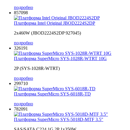
подробно
857098
Платформа Intel Original JBOD2224S2DP
2x460W (JBOD2224S2DP 927045)
подробно
326191
Платформа SuperMicro SYS-1028R-WTRT 10G
2P (SYS-1028R-WTRT)
подробно
299710
Платформа SuperMicro SYS-6018R-TD
подробно
782091
Платформа SuperMicro SYS-5018D-MTF 3.5"
SAS/SATA C224 1G 2P 1x350W