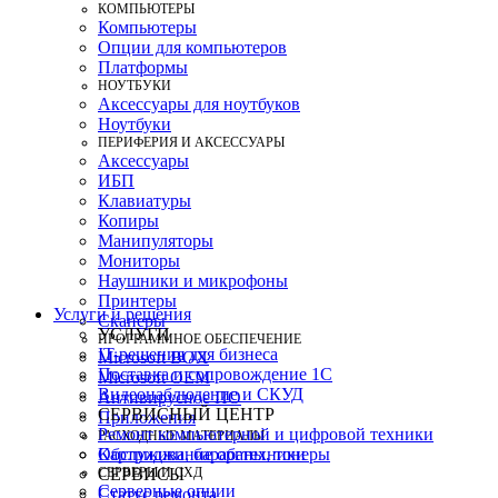
КОМПЬЮТЕРЫ
Компьютеры
Опции для компьютеров
Платформы
НОУТБУКИ
Аксессуары для ноутбуков
Ноутбуки
ПЕРИФЕРИЯ И АКСЕССУАРЫ
Аксессуары
ИБП
Клавиатуры
Копиры
Манипуляторы
Мониторы
Наушники и микрофоны
Принтеры
Услуги и решения
Сканеры
УСЛУГИ
ПРОГРАММНОЕ ОБЕСПЕЧЕНИЕ
IT-решения для бизнеса
Microsoft BOX
Поставка и сопровождение 1C
Microsoft OEM
Видеонаблюдение и СКУД
Антивирусное ПО
СЕРВИСНЫЙ ЦЕНТР
Приложения
Ремонт компьютерной и цифровой техники
РАСХОДНЫЕ МАТЕРИАЛЫ
Картриджи, барабаны, тонеры
Обслуживание оргтехники
СЕРВЕРЫ И СХД
СЕРВИСЫ
Серверные опции
Статус ремонта