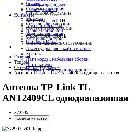
Серверы
Подбор картриджей
Системы хранения
Расчет ремонта
СЕТЕВОЕ ОБОРУДОВАНИЕ
Контакты
Модемы
КАК НАС НАЙТИ
Сетевое оборудование
Адрес и контакты
СИСТЕМЫ БЕЗОПАСНОСТИ
Наши специалисты
Видеонаблюдение
ОБРАТНАЯ СВЯЗЬ
Контроль доступа
Оставить отзыв
СКС И ИНЖЕНЕРНОЕ ОБОРУДОВАНИЕ
Аксессуары для шкафов и стоек
Крепеж
Главная
Патч-корды, кабельные сборки
Товары
Патч-панели
Сетевое оборудование
Шкафы телекоммуникационные
Антенна TP-Link TL-ANT2409CL однодиапазонная
Антенна TP-Link TL-
ANT2409CL однодиапазонная
372905
Ссылка на товар