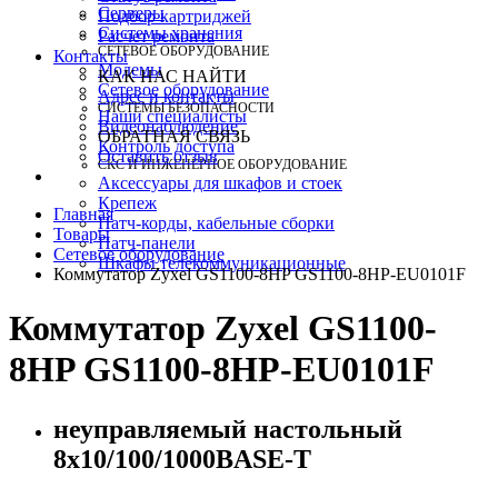
Серверы
Подбор картриджей
Системы хранения
Расчет ремонта
СЕТЕВОЕ ОБОРУДОВАНИЕ
Контакты
Модемы
КАК НАС НАЙТИ
Сетевое оборудование
Адрес и контакты
СИСТЕМЫ БЕЗОПАСНОСТИ
Наши специалисты
Видеонаблюдение
ОБРАТНАЯ СВЯЗЬ
Контроль доступа
Оставить отзыв
СКС И ИНЖЕНЕРНОЕ ОБОРУДОВАНИЕ
Аксессуары для шкафов и стоек
Крепеж
Главная
Патч-корды, кабельные сборки
Товары
Патч-панели
Сетевое оборудование
Шкафы телекоммуникационные
Коммутатор Zyxel GS1100-8HP GS1100-8HP-EU0101F
Коммутатор Zyxel GS1100-
8HP GS1100-8HP-EU0101F
неуправляемый настольный
8x10/100/1000BASE-T