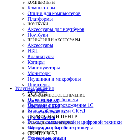
КОМПЬЮТЕРЫ
Компьютеры
Опции для компьютеров
Платформы
НОУТБУКИ
Аксессуары для ноутбуков
Ноутбуки
ПЕРИФЕРИЯ И АКСЕССУАРЫ
Аксессуары
ИБП
Клавиатуры
Копиры
Манипуляторы
Мониторы
Наушники и микрофоны
Принтеры
Услуги и решения
Сканеры
УСЛУГИ
ПРОГРАММНОЕ ОБЕСПЕЧЕНИЕ
IT-решения для бизнеса
Microsoft BOX
Поставка и сопровождение 1C
Microsoft OEM
Видеонаблюдение и СКУД
Антивирусное ПО
СЕРВИСНЫЙ ЦЕНТР
Приложения
Ремонт компьютерной и цифровой техники
РАСХОДНЫЕ МАТЕРИАЛЫ
Картриджи, барабаны, тонеры
Обслуживание оргтехники
СЕРВЕРЫ И СХД
СЕРВИСЫ
Серверные опции
Статус ремонта