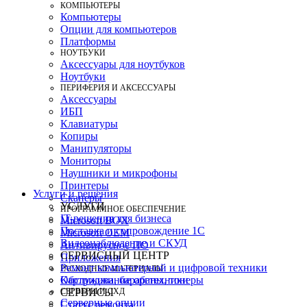
КОМПЬЮТЕРЫ
Компьютеры
Опции для компьютеров
Платформы
НОУТБУКИ
Аксессуары для ноутбуков
Ноутбуки
ПЕРИФЕРИЯ И АКСЕССУАРЫ
Аксессуары
ИБП
Клавиатуры
Копиры
Манипуляторы
Мониторы
Наушники и микрофоны
Принтеры
Услуги и решения
Сканеры
УСЛУГИ
ПРОГРАММНОЕ ОБЕСПЕЧЕНИЕ
IT-решения для бизнеса
Microsoft BOX
Поставка и сопровождение 1C
Microsoft OEM
Видеонаблюдение и СКУД
Антивирусное ПО
СЕРВИСНЫЙ ЦЕНТР
Приложения
Ремонт компьютерной и цифровой техники
РАСХОДНЫЕ МАТЕРИАЛЫ
Картриджи, барабаны, тонеры
Обслуживание оргтехники
СЕРВЕРЫ И СХД
СЕРВИСЫ
Серверные опции
Статус ремонта