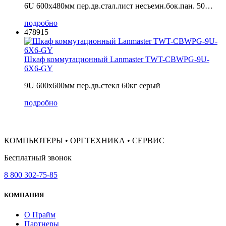
6U 600x480мм пер.дв.стал.лист несъемн.бок.пан. 50…
подробно
478915
Шкаф коммутационный Lanmaster TWT-CBWPG-9U-
6X6-GY
9U 600x600мм пер.дв.стекл 60кг серый
подробно
КОМПЬЮТЕРЫ • ОРГТЕХНИКА • СЕРВИС
Бесплатный звонок
8 800 302-75-85
КОМПАНИЯ
О Прайм
Партнеры