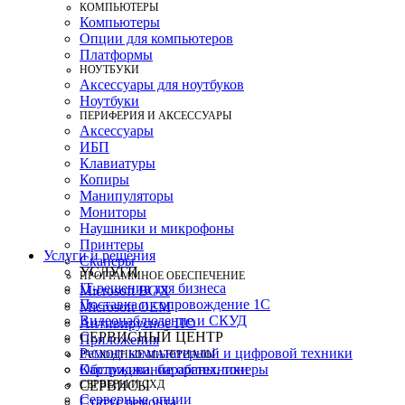
КОМПЬЮТЕРЫ
Компьютеры
Опции для компьютеров
Платформы
НОУТБУКИ
Аксессуары для ноутбуков
Ноутбуки
ПЕРИФЕРИЯ И АКСЕССУАРЫ
Аксессуары
ИБП
Клавиатуры
Копиры
Манипуляторы
Мониторы
Наушники и микрофоны
Принтеры
Услуги и решения
Сканеры
УСЛУГИ
ПРОГРАММНОЕ ОБЕСПЕЧЕНИЕ
IT-решения для бизнеса
Microsoft BOX
Поставка и сопровождение 1C
Microsoft OEM
Видеонаблюдение и СКУД
Антивирусное ПО
СЕРВИСНЫЙ ЦЕНТР
Приложения
Ремонт компьютерной и цифровой техники
РАСХОДНЫЕ МАТЕРИАЛЫ
Картриджи, барабаны, тонеры
Обслуживание оргтехники
СЕРВЕРЫ И СХД
СЕРВИСЫ
Серверные опции
Статус ремонта