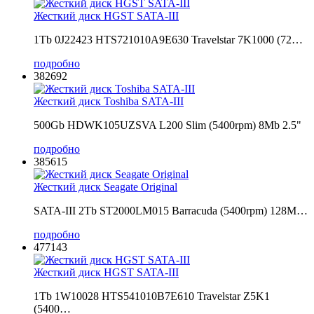
Жесткий диск HGST SATA-III
1Tb 0J22423 HTS721010A9E630 Travelstar 7K1000 (72…
подробно
382692
Жесткий диск Toshiba SATA-III
500Gb HDWK105UZSVA L200 Slim (5400rpm) 8Mb 2.5"
подробно
385615
Жесткий диск Seagate Original
SATA-III 2Tb ST2000LM015 Barracuda (5400rpm) 128M…
подробно
477143
Жесткий диск HGST SATA-III
1Tb 1W10028 HTS541010B7E610 Travelstar Z5K1
(5400…