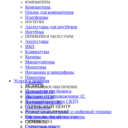
КОМПЬЮТЕРЫ
Компьютеры
Опции для компьютеров
Платформы
НОУТБУКИ
Аксессуары для ноутбуков
Ноутбуки
ПЕРИФЕРИЯ И АКСЕССУАРЫ
Аксессуары
ИБП
Клавиатуры
Копиры
Манипуляторы
Мониторы
Наушники и микрофоны
Принтеры
Услуги и решения
Сканеры
УСЛУГИ
ПРОГРАММНОЕ ОБЕСПЕЧЕНИЕ
IT-решения для бизнеса
Microsoft BOX
Поставка и сопровождение 1C
Microsoft OEM
Видеонаблюдение и СКУД
Антивирусное ПО
СЕРВИСНЫЙ ЦЕНТР
Приложения
Ремонт компьютерной и цифровой техники
РАСХОДНЫЕ МАТЕРИАЛЫ
Картриджи, барабаны, тонеры
Обслуживание оргтехники
СЕРВЕРЫ И СХД
СЕРВИСЫ
Серверные опции
Статус ремонта