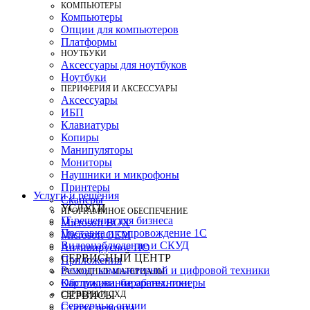
КОМПЬЮТЕРЫ
Компьютеры
Опции для компьютеров
Платформы
НОУТБУКИ
Аксессуары для ноутбуков
Ноутбуки
ПЕРИФЕРИЯ И АКСЕССУАРЫ
Аксессуары
ИБП
Клавиатуры
Копиры
Манипуляторы
Мониторы
Наушники и микрофоны
Принтеры
Услуги и решения
Сканеры
УСЛУГИ
ПРОГРАММНОЕ ОБЕСПЕЧЕНИЕ
IT-решения для бизнеса
Microsoft BOX
Поставка и сопровождение 1C
Microsoft OEM
Видеонаблюдение и СКУД
Антивирусное ПО
СЕРВИСНЫЙ ЦЕНТР
Приложения
Ремонт компьютерной и цифровой техники
РАСХОДНЫЕ МАТЕРИАЛЫ
Картриджи, барабаны, тонеры
Обслуживание оргтехники
СЕРВЕРЫ И СХД
СЕРВИСЫ
Серверные опции
Статус ремонта