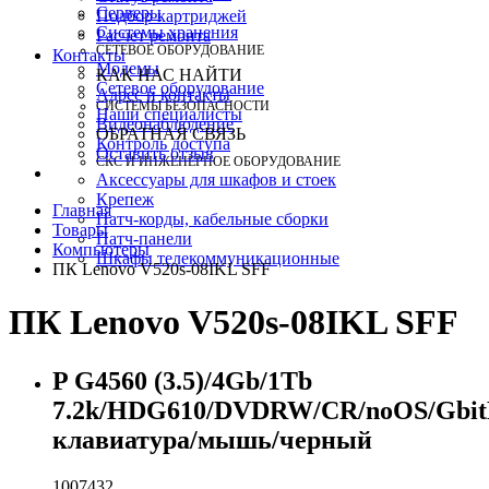
Серверы
Подбор картриджей
Системы хранения
Расчет ремонта
СЕТЕВОЕ ОБОРУДОВАНИЕ
Контакты
Модемы
КАК НАС НАЙТИ
Сетевое оборудование
Адрес и контакты
СИСТЕМЫ БЕЗОПАСНОСТИ
Наши специалисты
Видеонаблюдение
ОБРАТНАЯ СВЯЗЬ
Контроль доступа
Оставить отзыв
СКС И ИНЖЕНЕРНОЕ ОБОРУДОВАНИЕ
Аксессуары для шкафов и стоек
Крепеж
Главная
Патч-корды, кабельные сборки
Товары
Патч-панели
Компьютеры
Шкафы телекоммуникационные
ПК Lenovo V520s-08IKL SFF
ПК Lenovo V520s-08IKL SFF
P G4560 (3.5)/4Gb/1Tb
7.2k/HDG610/DVDRW/CR/noOS/Gbit
клавиатура/мышь/черный
1007432