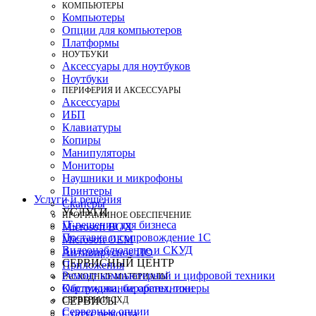
КОМПЬЮТЕРЫ
Компьютеры
Опции для компьютеров
Платформы
НОУТБУКИ
Аксессуары для ноутбуков
Ноутбуки
ПЕРИФЕРИЯ И АКСЕССУАРЫ
Аксессуары
ИБП
Клавиатуры
Копиры
Манипуляторы
Мониторы
Наушники и микрофоны
Принтеры
Услуги и решения
Сканеры
УСЛУГИ
ПРОГРАММНОЕ ОБЕСПЕЧЕНИЕ
IT-решения для бизнеса
Microsoft BOX
Поставка и сопровождение 1C
Microsoft OEM
Видеонаблюдение и СКУД
Антивирусное ПО
СЕРВИСНЫЙ ЦЕНТР
Приложения
Ремонт компьютерной и цифровой техники
РАСХОДНЫЕ МАТЕРИАЛЫ
Картриджи, барабаны, тонеры
Обслуживание оргтехники
СЕРВЕРЫ И СХД
СЕРВИСЫ
Серверные опции
Статус ремонта